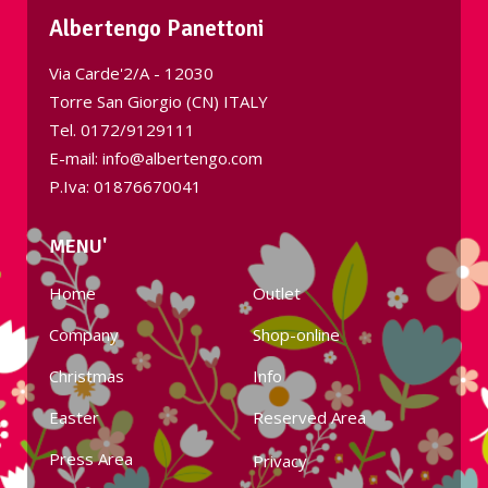
Albertengo Panettoni
Via Carde'2/A - 12030
Torre San Giorgio (CN) ITALY
Tel.
0172/9129111
E-mail: info@albertengo.com
P.Iva: 01876670041
MENU'
Home
Outlet
Company
Shop-online
Christmas
Info
Easter
Reserved Area
Press Area
Privacy