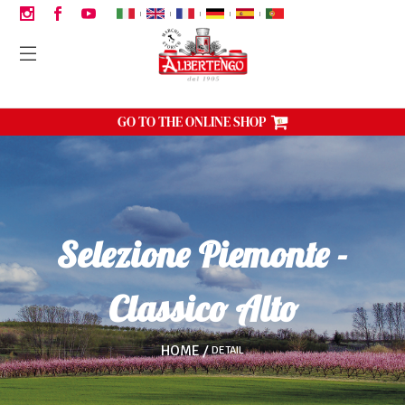
|
|
|
|
|
GO TO THE ONLINE SHOP
Selezione Piemonte -
Classico Alto
HOME
DETAIL