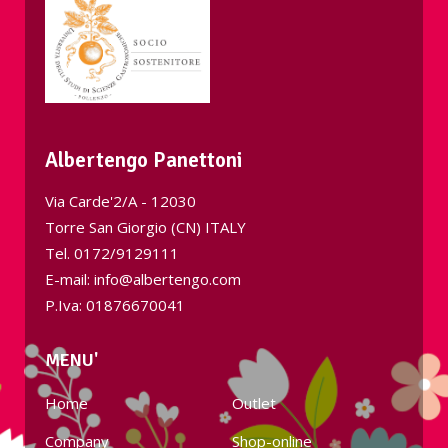
Albertengo Panettoni
Via Carde'2/A - 12030
Torre San Giorgio (CN) ITALY
Tel.
0172/9129111
E-mail: info@albertengo.com
P.Iva: 01876670041
MENU'
Home
Outlet
Company
Shop-online